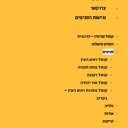
צרו קשר
נגישות הסניפים
קומל טורטיה – דף הבית
הזמינו משלוח
סניפים
קומל ראש העין
קומל פתח תקווה
קומל רעננה
קומל אור יהודה
קומל פסגות ראש העין –
בקרוב
גלריה
אודות
זכיינות