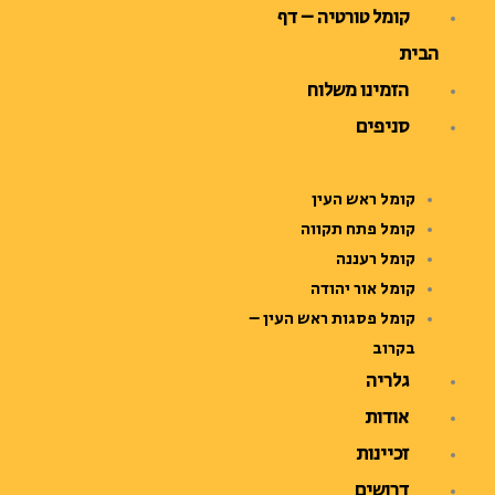
ילוג
קומל טורטיה – דף
תוכן
הבית
הזמינו משלוח
סניפים
קומל ראש העין
קומל פתח תקווה
קומל רעננה
קומל אור יהודה
קומל פסגות ראש העין –
בקרוב
גלריה
אודות
זכיינות
דרושים