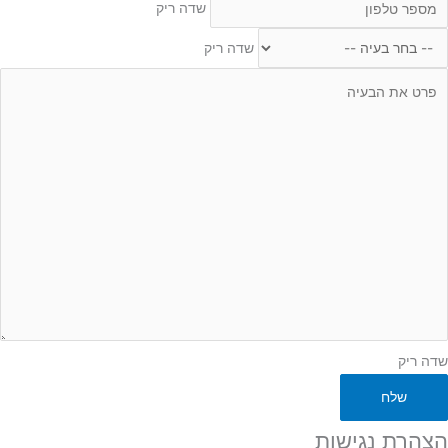
דה
שדה ריק
יק
חר
שדה ריק
עיה
דה
יק
שדה ריק
שלח
הצהרת נגישות