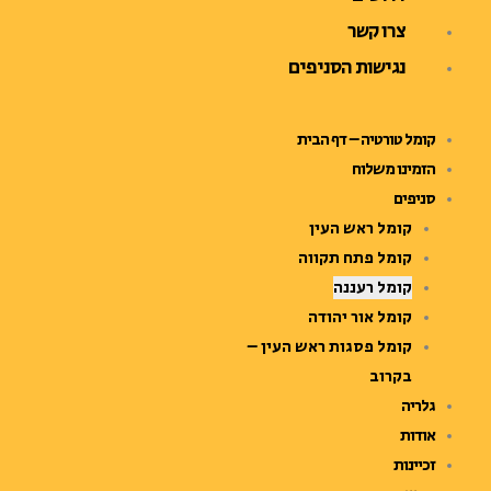
צרו קשר
נגישות הסניפים
קומל טורטיה – דף הבית
הזמינו משלוח
סניפים
קומל ראש העין
קומל פתח תקווה
קומל רעננה
קומל אור יהודה
קומל פסגות ראש העין –
בקרוב
גלריה
אודות
זכיינות