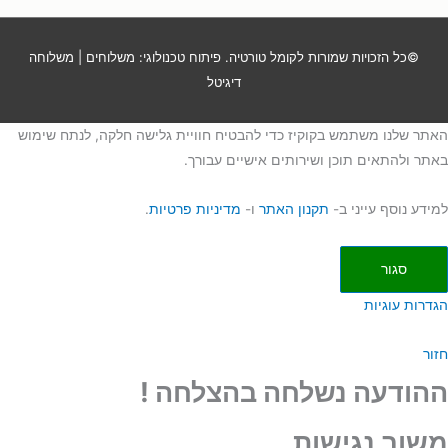
©כל הזכויות שמורות
לקומל טורטיה
. פיתוח טכנולוגי:
משלוחים
|
משלוחה
דיגיטל
האתר שלנו משתמש בקוקיז כדי להבטיח חוויית גלישה חלקה, לנתח שימוש
באתר ולהתאים תוכן ושירותים אישיים עבורך.
למידע נוסף עייני ב-
תקנון האתר
ו-
מדיניות פרטיות
.
סגור
הגדרות עוגיות
חזור
ההודעה נשלחה בהצלחה !
משוב נגישות