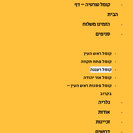
ילוג
קומל טורטיה – דף
תוכן
הבית
הזמינו משלוח
סניפים
קומל ראש העין
קומל פתח תקווה
קומל רעננה
קומל אור יהודה
קומל פסגות ראש העין –
בקרוב
גלריה
אודות
זכיינות
דרושים